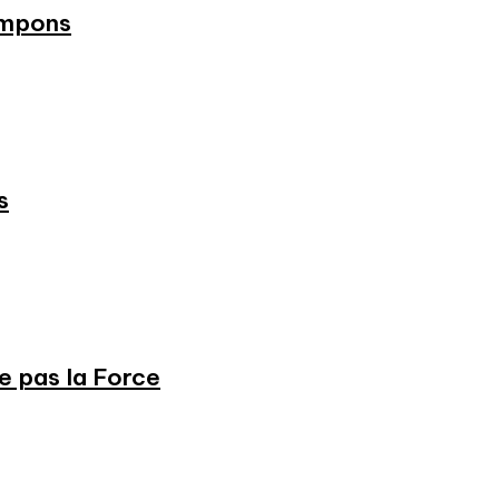
ampons
s
ne pas la Force