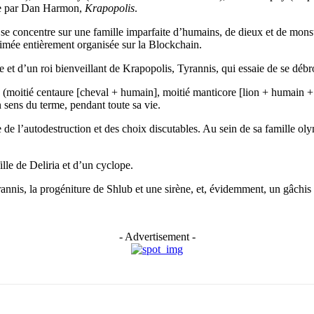
réée par Dan Harmon,
Krapopolis
.
 concentre sur une famille imparfaite d’humains, de dieux et de monstre
nimée entièrement organisée sur la Blockchain.
e et d’un roi bienveillant de Krapopolis, Tyrannis, qui essaie de se débr
(moitié centaure [cheval + humain], moitié manticore [lion + humain + s
n sens du terme, pendant toute sa vie.
 l’autodestruction et des choix discutables. Au sein de sa famille olymp
le de Deliria et d’un cyclope.
annis, la progéniture de Shlub et une sirène, et, évidemment, un gâchis
- Advertisement -