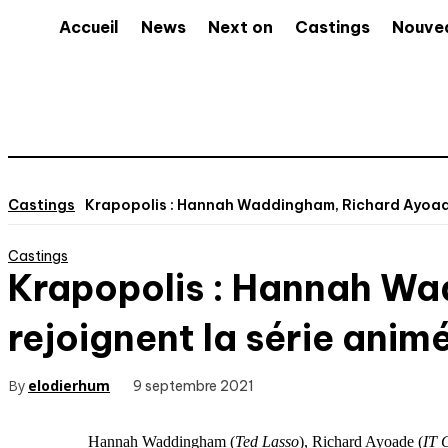
Accueil
News
Next on
Castings
Nouve
Castings
Krapopolis : Hannah Waddingham, Richard Ayoade, 
Castings
Krapopolis : Hannah Wa
rejoignent la série ani
By
elodierhum
9 septembre 2021
Hannah Waddingham (
Ted Lasso
), Richard Ayoade (
IT 