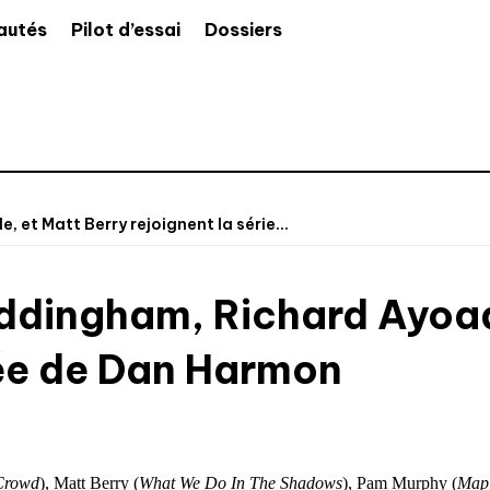
autés
Pilot d’essai
Dossiers
et Matt Berry rejoignent la série...
ddingham, Richard Ayoad
mée de Dan Harmon
Crowd
), Matt Berry (
What We Do In The Shadows
), Pam Murphy (
Mapl