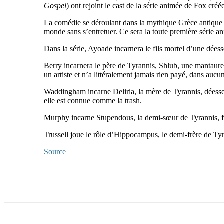
Gospel
) ont rejoint le cast de la série animée de Fox c
La comédie se déroulant dans la mythique Grèce antique se
monde sans s’entretuer. Ce sera la toute première série a
Dans la série, Ayoade incarnera le fils mortel d’une déess
Berry incarnera le père de Tyrannis, Shlub, une mantaure 
un artiste et n’a littéralement jamais rien payé, dans aucu
Waddingham incarne Deliria, la mère de Tyrannis, déesse de
elle est connue comme la trash.
Murphy incarne Stupendous, la demi-sœur de Tyrannis, fil
Trussell joue le rôle d’Hippocampus, le demi-frère de Tyr
Source