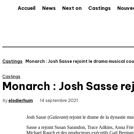
Accueil
News
Next on
Castings
Nouve
Castings
Monarch : Josh Sasse rejoint le drama musical co
Castings
Monarch : Josh Sasse re
By
elodierhum
14 septembre 2021
Josh Sasse (
Galavant
) rejoint le drame de la dynastie mu
Sasse a rejoint Susan Sarandon, Trace Adkins, Anna Friel
Michael Rauch et des producteurs exécutifs Gail Berm