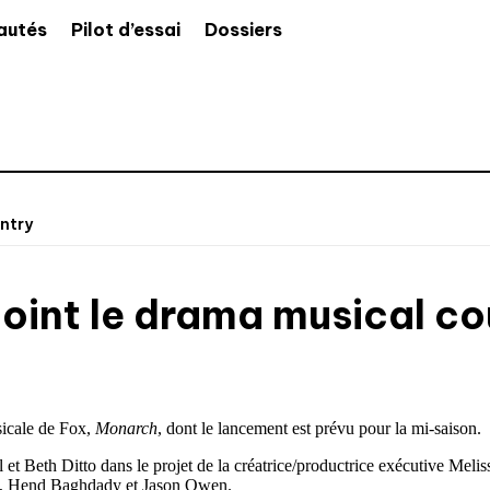
autés
Pilot d’essai
Dossiers
untry
joint le drama musical co
sicale de Fox,
Monarch
, dont le lancement est prévu pour la mi-saison.
 et Beth Ditto dans le projet de la créatrice/productrice exécutive Mel
an, Hend Baghdady et Jason Owen.