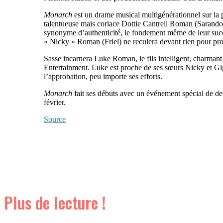
Monarch
est un drame musical multigénérationnel sur la 
talentueuse mais coriace Dottie Cantrell Roman (Sarando
synonyme d’authenticité, le fondement même de leur succès
« Nicky » Roman (Friel) ne reculera devant rien pour proté
Sasse incarnera Luke Roman, le fils intelligent, charman
Entertainment. Luke est proche de ses sœurs Nicky et Gigi,
l’approbation, peu importe ses efforts.
Monarch
fait ses débuts avec un événement spécial de d
février.
Source
Plus de lecture !