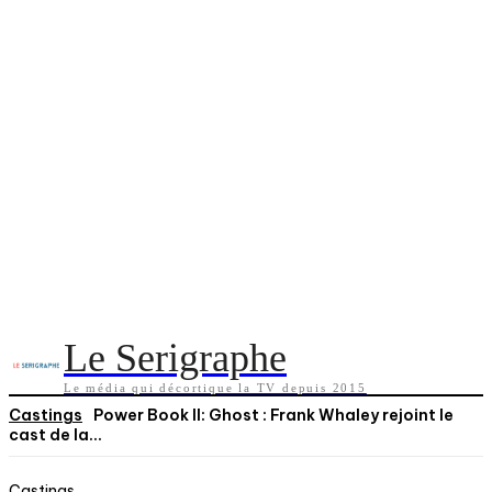
Le Serigraphe
Le média qui décortique la TV depuis 2015
Castings
Power Book II: Ghost : Frank Whaley rejoint le
cast de la...
Castings