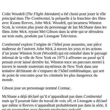
Colin Woodell (
The Flight Attendant
) a été choisi pour jouer le rôle
principal dans
The Continental
, la préquelle à la franchise des films
avec Keanu Reeves,
John Wick
. Woodell, qui incarnera Winston
Scott, la version plus jeune du personnage de Ian McShane dans les
films
John Wick
, rejoint Mel Gibson dans la série qui se déroulera
sur trois nuits, produite par Lionsgate Television.
Continental
explore l’origine de l’hôtel pour assassins, une pièce
maîtresse de l’univers
John Wick
, à travers les yeux et les actions
d’un jeune Winston Scott (Woodell) qui est entraîné dans le paysage
infernal de la ville de New York en 1975 à affronter un passé qu’il
pensait avoir laissé derrière lui. Winston trace un parcours mortel à
travers le monde souterrain mystérieux de New York dans une
tentative déchirante de s’emparer de l’hôtel emblématique, qui sert
de point de rencontre pour les criminels les plus dangereux du
monde.
Gibson joue un personnage nommé Cormac.
McShane a déjà déclaré qu’il n’apparaîtrait pas dans
Continental
mais qu’il pourrait faire du travail de voix off, et Lionsgate a déclaré
que même si Reeves n’apparaîtrait probablement pas dans la série, il
est en pourparlers pour devenir producteur exécutif.