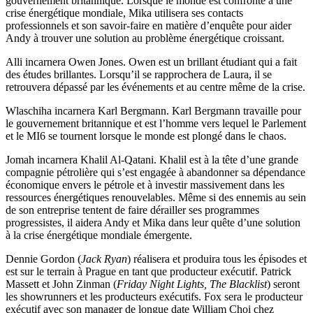
gouvernement britannique. Lorsque le monde est confronté à une
crise énergétique mondiale, Mika utilisera ses contacts
professionnels et son savoir-faire en matière d’enquête pour aider
Andy à trouver une solution au problème énergétique croissant.
Alli incarnera Owen Jones. Owen est un brillant étudiant qui a fait
des études brillantes. Lorsqu’il se rapprochera de Laura, il se
retrouvera dépassé par les événements et au centre même de la crise.
Wlaschiha incarnera Karl Bergmann. Karl Bergmann travaille pour
le gouvernement britannique et est l’homme vers lequel le Parlement
et le MI6 se tournent lorsque le monde est plongé dans le chaos.
Jomah incarnera Khalil Al-Qatani. Khalil est à la tête d’une grande
compagnie pétrolière qui s’est engagée à abandonner sa dépendance
économique envers le pétrole et à investir massivement dans les
ressources énergétiques renouvelables. Même si des ennemis au sein
de son entreprise tentent de faire dérailler ses programmes
progressistes, il aidera Andy et Mika dans leur quête d’une solution
à la crise énergétique mondiale émergente.
Dennie Gordon (
Jack Ryan
) réalisera et produira tous les épisodes et
est sur le terrain à Prague en tant que producteur exécutif. Patrick
Massett et John Zinman (
Friday Night Lights, The Blacklist
) seront
les showrunners et les producteurs exécutifs. Fox sera le producteur
exécutif avec son manager de longue date William Choi chez