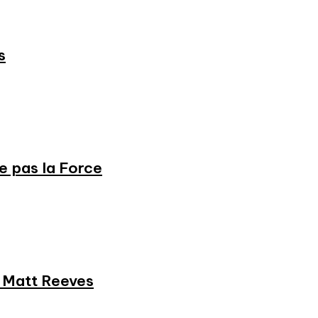
s
ne pas la Force
et Matt Reeves