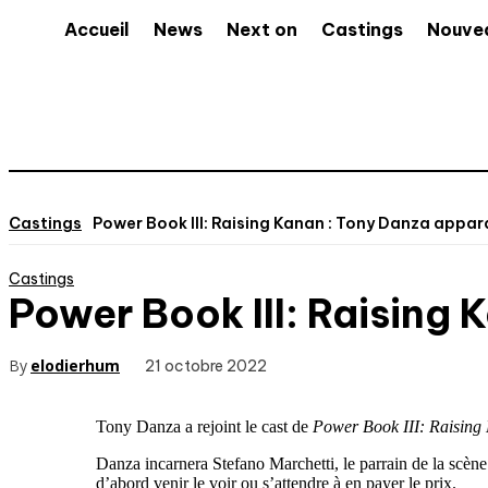
Accueil
News
Next on
Castings
Nouve
Castings
Power Book III: Raising Kanan : Tony Danza appara
Castings
Power Book III: Raising 
By
elodierhum
21 octobre 2022
Tony Danza a rejoint le cast de
Power Book III: Raising
Danza incarnera Stefano Marchetti, le parrain de la scène
d’abord venir le voir ou s’attendre à en payer le prix.