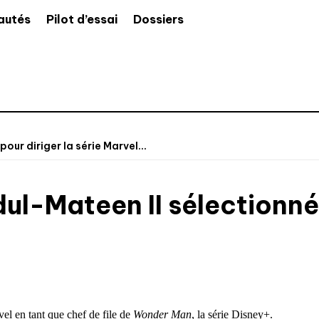
autés
Pilot d’essai
Dossiers
ur diriger la série Marvel...
l-Mateen II sélectionné p
l en tant que chef de file de
Wonder Man
, la série Disney+.