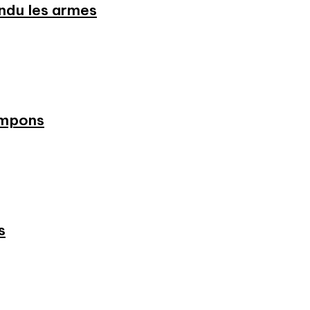
endu les armes
ampons
s