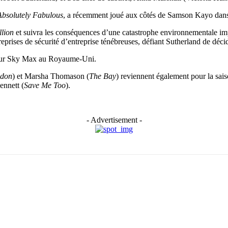
Absolutely Fabulous
, a récemment joué aux côtés de Samson Kayo dan
llion
et suivra les conséquences d’une catastrophe environnementale imp
prises de sécurité d’entreprise ténébreuses, défiant Sutherland de décider
 sur Sky Max au Royaume-Uni.
ndon
) et Marsha Thomason (
The Bay
) reviennent également pour la sais
ennett (
Save Me Too
).
- Advertisement -