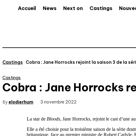
Accueil
News
Next on
Castings
Nouve
Castings
Cobra : Jane Horrocks rejoint la saison 3 de la sér
Castings
Cobra : Jane Horrocks re
By
elodierhum
3 novembre 2022
La star de
Bloods
, Jane Horrocks, rejoint le cast d’une 
Elle a été choisie pour la troisième saison de la série dr
britannique, face au premier ministre de Robert Carlyle, 