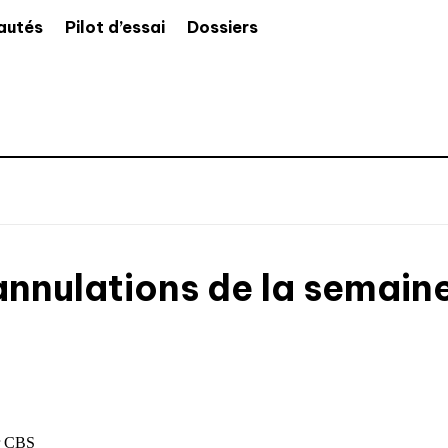
autés
Pilot d’essai
Dossiers
annulations de la semain
r CBS