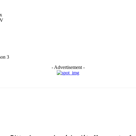
ix
TV
son 3
- Advertisement -