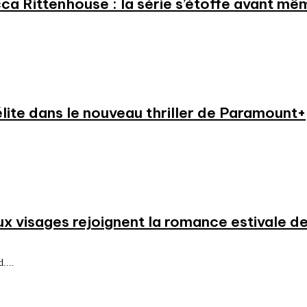
a Rittenhouse : la série s’étoffe avant même
élite dans le nouveau thriller de Paramount+
ux visages rejoignent la romance estivale de
....