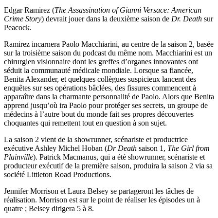
Edgar Ramirez (
The Assassination of Gianni Versace: American
Crime Story
) devrait jouer dans la deuxième saison de
Dr. Death
sur
Peacock.
Ramirez incarnera Paolo Macchiarini, au centre de la saison 2, basée
sur la troisième saison du podcast du même nom. Macchiarini est un
chirurgien visionnaire dont les greffes d’organes innovantes ont
séduit la communauté médicale mondiale. Lorsque sa fiancée,
Benita Alexander, et quelques collègues suspicieux lancent des
enquêtes sur ses opérations bâclées, des fissures commencent à
apparaître dans la charmante personnalité de Paolo. Alors que Benita
apprend jusqu’où ira Paolo pour protéger ses secrets, un groupe de
médecins à l’autre bout du monde fait ses propres découvertes
choquantes qui remettent tout en question à son sujet.
La saison 2 vient de la showrunner, scénariste et productrice
exécutive Ashley Michel Hoban (
Dr Death
saison 1,
The Girl from
Plainville
). Patrick Macmanus, qui a été showrunner, scénariste et
producteur exécutif de la première saison, produira la saison 2 via sa
société Littleton Road Productions.
Jennifer Morrison et Laura Belsey se partageront les tâches de
réalisation. Morrison est sur le point de réaliser les épisodes un à
quatre ; Belsey dirigera 5 à 8.