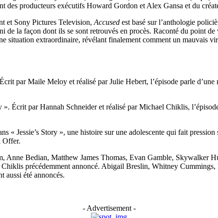
 vient des producteurs exécutifs Howard Gordon et Alex Gansa et du créa
t et Sony Pictures Television,
Accused
est basé sur l’anthologie polici
e ni de la façon dont ils se sont retrouvés en procès. Raconté du point de
 situation extraordinaire, révélant finalement comment un mauvais virage
rit par Maile Meloy et réalisé par Julie Hebert, l’épisode parle d’une roc
ory ». Écrit par Hannah Schneider et réalisé par Michael Chiklis, l’épiso
« Jessie’s Story », une histoire sur une adolescente qui fait pression s
 Offer.
 Anne Bedian, Matthew James Thomas, Evan Gamble, Skywalker Hughes
ec Chiklis précédemment annoncé. Abigail Breslin, Whitney Cummings
t aussi été annoncés.
- Advertisement -