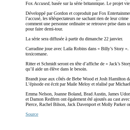
Fox
Accused
, basée sur la série britannique. Le projet
Développé par Gordon et coproduit par Fox Entertainmen
l’accusé, les téléspectateurs ne sachant rien de leur crim
comment une personne ordinaire se retrouve prise dans une
pour faire demi-tour.
La série sera diffusée à partir du dimanche 22 janvier.
Carradine joue avec Laila Robins dans « Billy’s Story ». Éc
toxicomane.
Ritter et Schmidt seront en tête d’affiche de « Jack’s St
qu’il aide un élève dans le besoin.
Brandt joue aux côtés de Bebe Wood et Josh Hamilton dans 
L’épisode est écrit par Maile Meloy et réalisé par Michael
Emma Nelson, Joanne Boland, Brad Austin, James Udom,
et Damon Redfern ont également été ajoutés au cast av
Pierce, Rachel Bilson, Jack Davenport et Molly Parker on
Source