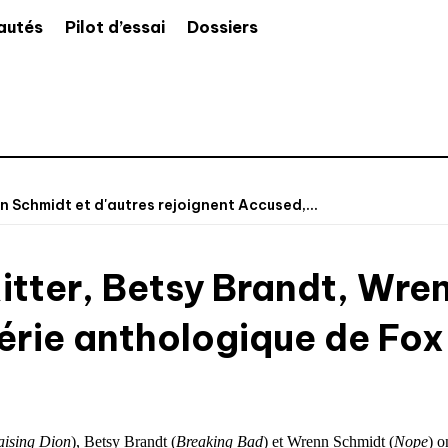
autés
Pilot d’essai
Dossiers
n Schmidt et d'autres rejoignent Accused,...
itter, Betsy Brandt, Wre
série anthologique de Fox
aising Dion
), Betsy Brandt (
Breaking Bad
) et Wrenn Schmidt (
Nope
) o