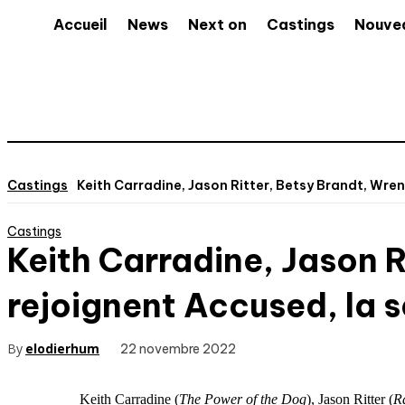
Accueil
News
Next on
Castings
Nouve
Castings
Keith Carradine, Jason Ritter, Betsy Brandt, Wren
Castings
Keith Carradine, Jason R
rejoignent Accused, la 
By
elodierhum
22 novembre 2022
Keith Carradine (
The Power of the Dog
), Jason Ritter (
R