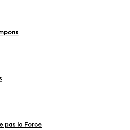
ampons
s
ne pas la Force