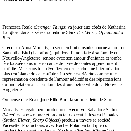
Francesca Reale (
Stranger Things
) va jouer aux côtés de Katherine
Langford dans la série dramatique Starz
The Venery Of Samantha
Bird
.
Créée par Anna Moriarty, la série en huit épisodes tourne autour de
Samantha Bird (Langford), qui, lors d’une visite à sa famille en
Nouvelle-Angleterre, renoue avec son amour d’enfance et tombe
tête baissée dans une romance de livre de contes apparemment
parfaite. Mais sous leur rêve fiévreux se cache une interprétation
plus troublante de cette affaire. La série est décrite comme une
représentation obsédante de l’amour addictif et des répercussions
qu’une relation a sur les familles d’une petite ville de la Nouvelle-
Angleterre.
On pense que Reale joue Ellie Bird, la sœur cadette de Sam.
Moriarty est également productrice exécutive. Salvatore Stabile
(
Waco
) est showrunner et producteur exécutif. Jessica Rhoades
(
Station Eleven, Sharp Objects
) produit à travers sa société
Pacesetter Productions, avec Rachel Polan en tant que co-
productrice exécutive. Jessica Yu (
Fosse/Verdon, Billions
) est