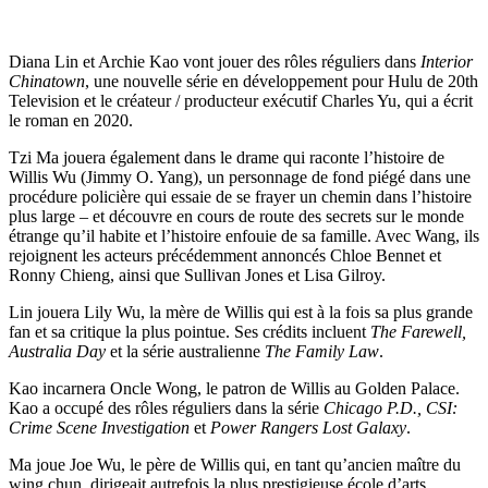
Diana Lin et Archie Kao vont jouer des rôles réguliers dans
Interior
Chinatown
, une nouvelle série en développement pour Hulu de 20th
Television et le créateur / producteur exécutif Charles Yu, qui a écrit
le roman en 2020.
Tzi Ma jouera également dans le drame qui raconte l’histoire de
Willis Wu (Jimmy O. Yang), un personnage de fond piégé dans une
procédure policière qui essaie de se frayer un chemin dans l’histoire
plus large – et découvre en cours de route des secrets sur le monde
étrange qu’il habite et l’histoire enfouie de sa famille. Avec Wang, ils
rejoignent les acteurs précédemment annoncés Chloe Bennet et
Ronny Chieng, ainsi que Sullivan Jones et Lisa Gilroy.
Lin jouera Lily Wu, la mère de Willis qui est à la fois sa plus grande
fan et sa critique la plus pointue. Ses crédits incluent
The Farewell,
Australia Day
et la série australienne
The Family Law
.
Kao incarnera Oncle Wong, le patron de Willis au Golden Palace.
Kao a occupé des rôles réguliers dans la série
Chicago P.D., CSI:
Crime Scene Investigation
et
Power Rangers Lost Galaxy
.
Ma joue Joe Wu, le père de Willis qui, en tant qu’ancien maître du
wing chun, dirigeait autrefois la plus prestigieuse école d’arts