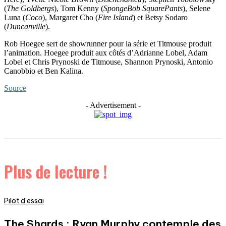
(
The Goldbergs
), Tom Kenny (
SpongeBob SquarePants
), Selene
Luna (
Coco
), Margaret Cho (
Fire Island
) et Betsy Sodaro
(
Duncanville
).
Rob Hoegee sert de showrunner pour la série et Titmouse produit
l’animation. Hoegee produit aux côtés d’Adrianne Lobel, Adam
Lobel et Chris Prynoski de Titmouse, Shannon Prynoski, Antonio
Canobbio et Ben Kalina.
Source
- Advertisement -
Plus de lecture !
Pilot d'essai
The Shards : Ryan Murphy contemple des