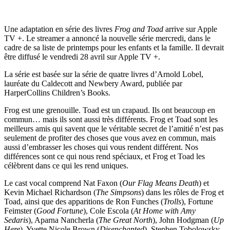
Une adaptation en série des livres
Frog and Toad
arrive sur Apple
TV +. Le streamer a annoncé la nouvelle série mercredi, dans le
cadre de sa liste de printemps pour les enfants et la famille. Il devrait
être diffusé le vendredi 28 avril sur Apple TV +.
La série est basée sur la série de quatre livres d’Arnold Lobel,
lauréate du Caldecott and Newbery Award, publiée par
HarperCollins Children’s Books.
Frog est une grenouille. Toad est un crapaud. Ils ont beaucoup en
commun… mais ils sont aussi très différents. Frog et Toad sont les
meilleurs amis qui savent que le véritable secret de l’amitié n’est pas
seulement de profiter des choses que vous avez en commun, mais
aussi d’embrasser les choses qui vous rendent différent. Nos
différences sont ce qui nous rend spéciaux, et Frog et Toad les
célèbrent dans ce qui les rend uniques.
Le cast vocal comprend Nat Faxon (
Our Flag Means Death
) et
Kevin Michael Richardson (
The Simpsons
) dans les rôles de Frog et
Toad, ainsi que des apparitions de Ron Funches (
Trolls
), Fortune
Feimster (
Good Fortune
), Cole Escola (
At Home with Amy
Sedaris
), Aparna Nancherla (
The Great North
), John Hodgman (
Up
Here
), Yvette Nicole Brown (
Disenchanted
), Stephen Tobolowsky