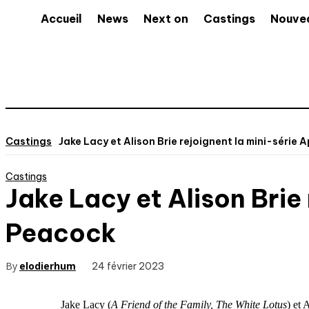
Accueil
News
Next on
Castings
Nouve
Castings
Jake Lacy et Alison Brie rejoignent la mini-série Ap
Castings
Jake Lacy et Alison Brie 
Peacock
By
elodierhum
24 février 2023
Jake Lacy (
A Friend of the Family, The White Lotus
) et 