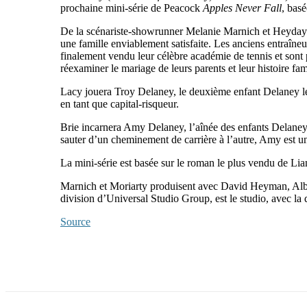
prochaine mini-série de Peacock
Apples Never Fall
, bas
De la scénariste-showrunner Melanie Marnich et Heyday T
une famille enviablement satisfaite. Les anciens entraîneu
finalement vendu leur célèbre académie de tennis et sont p
réexaminer le mariage de leurs parents et leur histoire fa
Lacy jouera Troy Delaney, le deuxième enfant Delaney le 
en tant que capital-risqueur.
Brie incarnera Amy Delaney, l’aînée des enfants Delaney 
sauter d’un cheminement de carrière à l’autre, Amy est u
La mini-série est basée sur le roman le plus vendu de Lia
Marnich et Moriarty produisent avec David Heyman, Albert
division d’Universal Studio Group, est le studio, avec la
Source