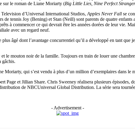
ée sur le roman de Liane Moriarty (
Big Little Lies, Nine Perfect Strange
elevision d’Universal International Studios,
Apples Never Fall
se conc
rs de tennis Joy (Bening) et Stan (Neill) sont parents de quatre enfants 
rêts à commencer ce qui devrait être les années dorées de leur vie. Mais
miliale avec un regard neuf.
plus âgé dont l’avantage concurrentiel qu’il a développé en tant que je
et le mouton noir de la famille. Toujours en train de louer une chambr
n gâchis.
ne Moriarty, qui s’est vendu à plus d’un million d’exemplaires dans le
 Page et Jillian Share. Chris Sweeney réalisera plusieurs épisodes, don
 distribution de NBCUniversal Global Distribution. La série sera tournée
- Advertisement -