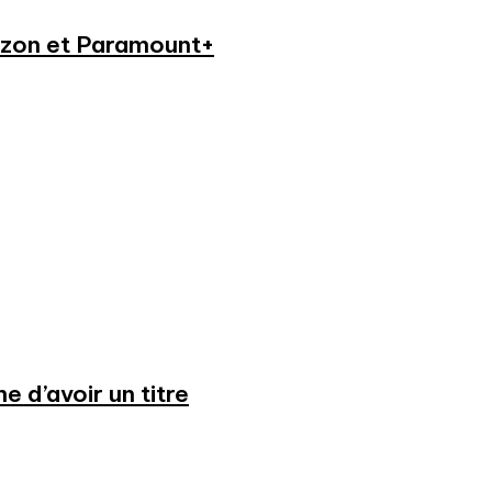
azon et Paramount+
 d’avoir un titre