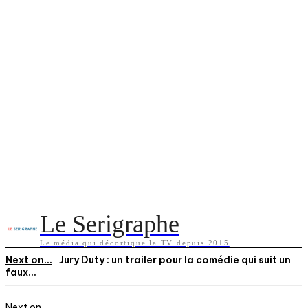
Le Serigraphe
Le média qui décortique la TV depuis 2015
Next on...
Jury Duty : un trailer pour la comédie qui suit un
faux...
Next on...