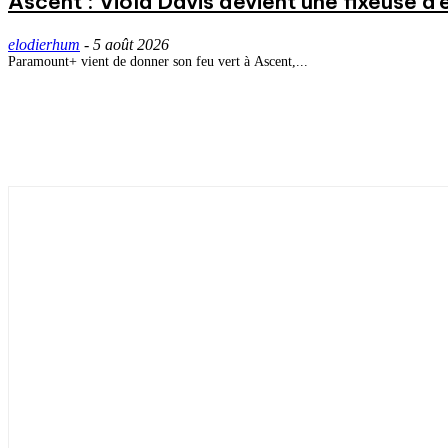
Ascent : Viola Davis devient une fixeuse d’
elodierhum
-
5 août 2026
Paramount+ vient de donner son feu vert à Ascent,...