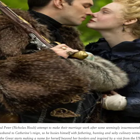
nd Peter (Nicholas Hoult) attempt to make their marriage work after some seemingly insurmounta
 Husband to Catherine’s reign, so he busies himself with fathering, hunting and salty culinary vent
ne the Great starts making a name for herself beyond her borders and inspired by a visit from the