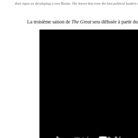
their input on developing a new Russia. She learns that even the best political leade
La troisième saison de
The Great
sera diffusée à partir d