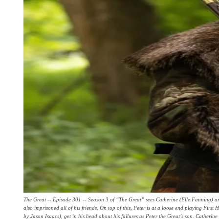
The Great -- Episode 301 -- Season 3 of “The Great” sees Catherine (Elle Fanning) a
also imprisoned all of his friends. On top of this, Peter is at a loose end playing First
by Jason Isaacs), get in his head about his failures as Peter the Great’s son. Catheri