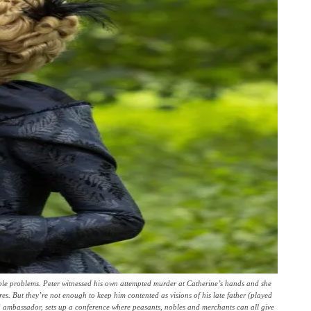
ble problems. Peter witnessed his own attempted murder at Catherine’s hands and she
ures. But they’re not enough to keep him contented as visions of his late father (played
 US ambassador, sets up a conference where peasants, nobles and merchants can all give