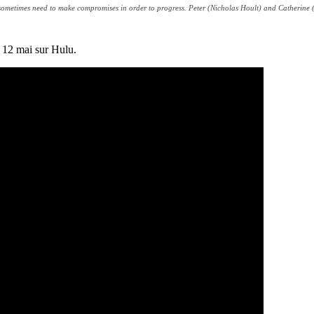
rs sometimes need to make compromises in order to progress. Peter (Nicholas Hoult) and Catherine
u 12 mai sur Hulu.