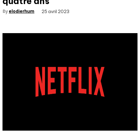
quatre ans
By
elodierhum
25 avril 2023