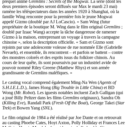
préquel animé
Gremlins : Secrets of the Mogwai
. La série (dont les
deux premiers épisodes seront diffusés sur Max le mardi 23 mai)
ramène les téléspectateurs dans les années 1920 à Shanghai, où la
famille Wing rencontre pour la première fois le jeune Mogwai
appelé Gizmo (doublé par AJ LoCascio). « Sam Wing (futur
propriétaire de la boutique M. Wing dans le film original
Gremlins
;
doublé par Izaac Wang) accepte la tâche dangereuse de ramener
Gizmo à la maison, entreprenant un voyage à travers la campagne
chinoise », selon la description officielle. « Sam et Gizmo sont
rejoints par une adolescente voleuse de rue nommée Elle (Gabrielle
Nevaeh), et ensemble, ils rencontrent – et parfois se battent – contre
des monstres colorés et des esprits issus du folklore chinois. Au
cours de leur quête, ils sont poursuivis par un industriel avide de
pouvoir nommé Riley Greene (Matthew Rhys) et son armée
grandissante de Gremlins maléfiques. »
Le casting vocal comprend également Ming-Na Wen (
Agents of
S.H.I.E.L.D.
), James Hong (
Big Trouble in Little China
) et BD
Wong (
Mr. Robot
). Les iguests notables incluent Zach Galligan (qui
a joué Billy Peltzer dans les films
Gremlins
originaux), Sandra Oh
(
Killing Eve
), Randall Park (
Fresh Off the Boat
), George Takei (
Star
Trek
) et Bowen Yang (
SNL
).
Le film original de 1984 a été réalisé par Joe Dante et on retrouvait
au casting Phoebe Cates, Hoyt Axton, Polly Holliday et Frances Lee