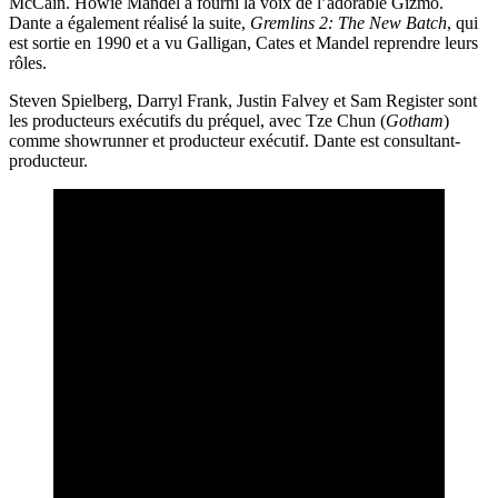
McCain. Howie Mandel a fourni la voix de l’adorable Gizmo.
Dante a également réalisé la suite,
Gremlins 2: The New Batch
, qui
est sortie en 1990 et a vu Galligan, Cates et Mandel reprendre leurs
rôles.
Steven Spielberg, Darryl Frank, Justin Falvey et Sam Register sont
les producteurs exécutifs du préquel, avec Tze Chun (
Gotham
)
comme showrunner et producteur exécutif. Dante est consultant-
producteur.