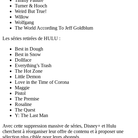
Timmy Failure
Turner & Hooch
Weird But True!
Willow
Wolfgang
The World According To Jeff Goldblum
Les séries retirées de HULU :
Best in Dough
Best in Snow
Dollface
Everything’s Trash
The Hot Zone
Little Demon
Love in the Time of Corona
Maggie
Pistol
The Premise
Rosaline
The Quest
Y: The Last Man
Avec cette suppression massive de séries, Disney+ et Hulu
cherchent à réorganiser leur offre de contenu et à proposer une
sélection plus ciblée pour leurs abonnés.