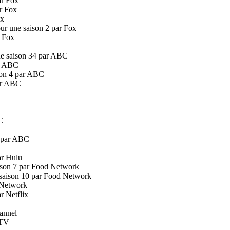
ar Fox
r Fox
ox
r une saison 2 par Fox
r Fox
e saison 34 par ABC
ar ABC
son 4 par ABC
ar ABC
C
6 par ABC
ar Hulu
ison 7 par Food Network
saison 10 par Food Network
 Network
r Netflix
annel
 TV