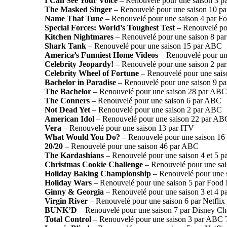
I Can See Your Voice
– Renouvelé pour une saison 3 p
The Masked Singer
– Renouvelé pour une saison 10 pa
Name That Tune
– Renouvelé pour une saison 4 par F
Special Forces: World’s Toughest Test
– Renouvelé pou
Kitchen Nightmares
– Renouvelé pour une saison 8 pa
Shark Tank
– Renouvelé pour une saison 15 par ABC
America’s Funniest Home Videos
– Renouvelé pour un
Celebrity Jeopardy!
– Renouvelé pour une saison 2 p
Celebrity Wheel of Fortune
– Renouvelé pour une sai
Bachelor in Paradise
– Renouvelé pour une saison 9 p
The Bachelor
– Renouvelé pour une saison 28 par ABC
The Conners
– Renouvelé pour une saison 6 par ABC
Not Dead Yet
– Renouvelé pour une saison 2 par ABC
American Idol
– Renouvelé pour une saison 22 par AB
Vera
– Renouvelé pour une saison 13 par ITV
What Would You Do?
– Renouvelé pour une saison 1
20/20
– Renouvelé pour une saison 46 par ABC
The Kardashians
– Renouvelé pour une saison 4 et 5 p
Christmas Cookie Challenge
– Renouvelé pour une sa
Holiday Baking Championship
– Renouvelé pour une 
Holiday Wars
– Renouvelé pour une saison 5 par Food
Ginny & Georgia
– Renouvelé pour une saison 3 et 4 pa
Virgin River
– Renouvelé pour une saison 6 par Netflix
BUNK’D
– Renouvelé pour une saison 7 par Disney Ch
Total Control
– Renouvelé pour une saison 3 par ABC