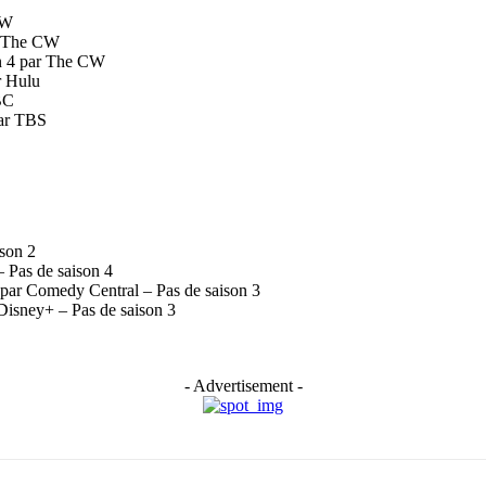
CW
r The CW
n 4 par The CW
r Hulu
BC
par TBS
son 2
 Pas de saison 4
par Comedy Central – Pas de saison 3
Disney+ – Pas de saison 3
- Advertisement -