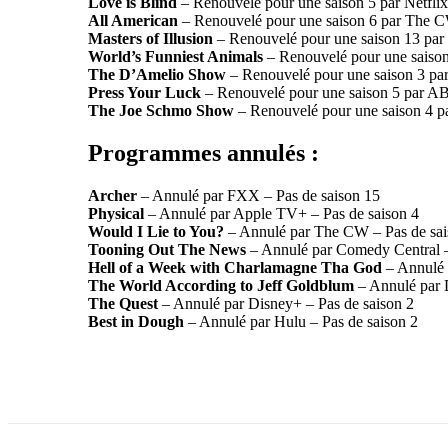
Love is Blind
– Renouvelé pour une saison 5 par Netflix
All American
– Renouvelé pour une saison 6 par The 
Masters of Illusion
– Renouvelé pour une saison 13 pa
World’s Funniest Animals
– Renouvelé pour une saiso
The D’Amelio Show
– Renouvelé pour une saison 3 pa
Press Your Luck
– Renouvelé pour une saison 5 par A
The Joe Schmo Show
– Renouvelé pour une saison 4 
Programmes annulés :
Archer
– Annulé par FXX – Pas de saison 15
Physical
– Annulé par Apple TV+ – Pas de saison 4
Would I Lie to You?
– Annulé par The CW – Pas de sai
Tooning Out The News
– Annulé par Comedy Central –
Hell of a Week with Charlamagne Tha God
– Annulé 
The World According to Jeff Goldblum
– Annulé par 
The Quest
– Annulé par Disney+ – Pas de saison 2
Best in Dough
– Annulé par Hulu – Pas de saison 2