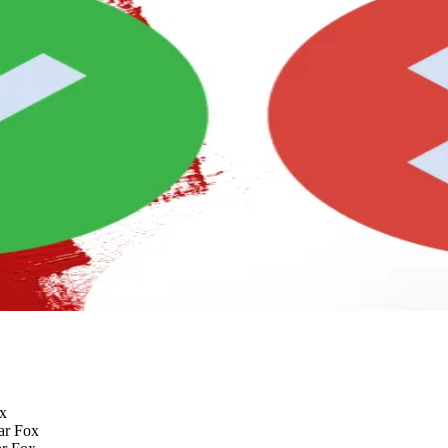
ox
ar Fox