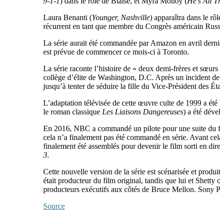
9-1-1
) dans le rôle de Blaise, et Myra Molloy (
He’s All T
Laura Benanti (
Younger, Nashville
) apparaîtra dans le rô
récurrent en tant que membre du Congrès américain Russ
La série aurait été commandée par Amazon en avril dernier
est prévue de commencer ce mois-ci à Toronto.
La série raconte l’histoire de « deux demi-frères et sœurs
collège d’élite de Washington, D.C. Après un incident de 
jusqu’à tenter de séduire la fille du Vice-Président des Ét
L’adaptation télévisée de cette œuvre culte de 1999 a ét
le roman classique
Les Liaisons Dangereuses
) a été dév
En 2016, NBC a commandé un pilote pour une suite du fil
cela n’a finalement pas été commandé en série. Avant cela
finalement été assemblés pour devenir le film sorti en d
3
.
Cette nouvelle version de la série est scénarisée et pro
était producteur du film original, tandis que lui et She
producteurs exécutifs aux côtés de Bruce Mellon. Sony Pi
Source