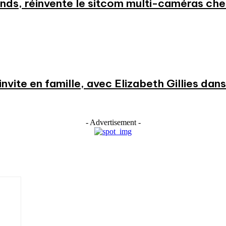
nds, réinvente le sitcom multi-caméras c
nvite en famille, avec Elizabeth Gillies dans l
- Advertisement -