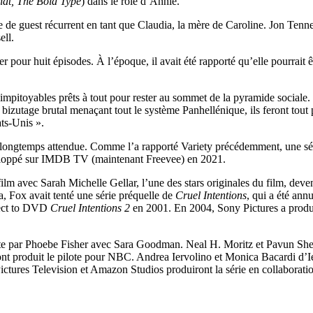
hat, The Bold Type
) dans le rôle d’Annie.
le de guest récurrent en tant que Claudia, la mère de Caroline. Jon Tenn
ell.
 pour huit épisodes. À l’époque, il avait été rapporté qu’elle pourrait
 impitoyables prêts à tout pour rester au sommet de la pyramide sociale. 
bizutage brutal menaçant tout le système Panhellénique, ils feront tout 
ats-Unis ».
é longtemps attendue. Comme l’a rapporté Variety précédemment, une séri
eloppé sur IMDB TV (maintenant Freevee) en 2021.
m avec Sarah Michelle Gellar, l’une des stars originales du film, deve
, Fox avait tenté une série préquelle de
Cruel Intentions
, qui a été ann
irect to DVD
Cruel Intentions 2
en 2001. En 2004, Sony Pictures a produ
duite par Phoebe Fisher avec Sara Goodman. Neal H. Moritz et Pavun Shet
tty ont produit le pilote pour NBC. Andrea Iervolino et Monica Bacardi 
ctures Television et Amazon Studios produiront la série en collaborati