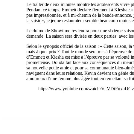
Le trailer de deux minutes montre les adolescents vivre p
Pendant ce temps, Emmett déclare fièrement à Kiesha : « L
pas impressionnée, et à mi-chemin de la bande-annonce, 
la saisir », le jeune restaurateur semble beaucoup moins en
Le drame de Showtime reviendra pour une sixième saison é
demande. La saison sera divisée en deux parties, avec les 
Selon le synopsis officiel de la saison : « Cette saison, l
mais à quel prix ? Tout le monde sera mis à l’épreuve de
d’Emmett et Kiesha est mise à l’épreuve par sa volonté in
prometteuse. Douda fait face aux conséquences du meurtre
sa nouvelle petite amie et pour sa communauté bien-aimée
naviguent dans leurs relations. Kevin devient un génie du
amoureux d’une femme plus âgée tout en remettant sa foi e
https://www.youtube.com/watch?v=VDtFuxaDG