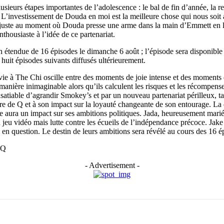
lusieurs étapes importantes de l’adolescence : le bal de fin d’année, la
’investissement de Douda en moi est la meilleure chose qui nous soit arr
juste au moment où Douda presse une arme dans la main d’Emmett en lui 
thousiaste à l’idée de ce partenariat.
tendue de 16 épisodes le dimanche 6 août ; l’épisode sera disponible 
huit épisodes suivants diffusés ultérieurement.
a vie à The Chi oscille entre des moments de joie intense et des moments 
 manière inimaginable alors qu’ils calculent les risques et les récomp
satiable d’agrandir Smokey’s et par un nouveau partenariat périlleux, t
 de Q et à son impact sur la loyauté changeante de son entourage. La d
 aura un impact sur ses ambitions politiques. Jada, heureusement mariée
 jeu vidéo mais lutte contre les écueils de l’indépendance précoce. Jak
n question. Le destin de leurs ambitions sera révélé au cours des 16 ép
zQ
- Advertisement -