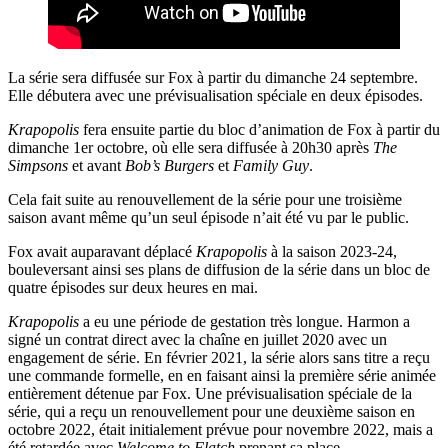
La série sera diffusée sur Fox à partir du dimanche 24 septembre.
Elle débutera avec une prévisualisation spéciale en deux épisodes.
Krapopolis
fera ensuite partie du bloc d’animation de Fox à partir du
dimanche 1er octobre, où elle sera diffusée à 20h30 après
The
Simpsons
et avant
Bob’s Burgers
et
Family Guy
.
Cela fait suite au renouvellement de la série pour une troisième
saison avant même qu’un seul épisode n’ait été vu par le public.
Fox avait auparavant déplacé
Krapopolis
à la saison 2023-24,
bouleversant ainsi ses plans de diffusion de la série dans un bloc de
quatre épisodes sur deux heures en mai.
Krapopolis
a eu une période de gestation très longue. Harmon a
signé un contrat direct avec la chaîne en juillet 2020 avec un
engagement de série. En février 2021, la série alors sans titre a reçu
une commande formelle, en en faisant ainsi la première série animée
entièrement détenue par Fox. Une prévisualisation spéciale de la
série, qui a reçu un renouvellement pour une deuxième saison en
octobre 2022, était initialement prévue pour novembre 2022, mais a
été retardée avec
Welcome to Flatch
prenant sa place.