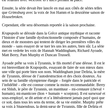
Ensuite, la série devait être lancée en mai aux côtés de séries telles
que
Grimsburg
avec la voix de Jon Hamm et la deuxième saison de
Housebroken
.
Cependant, elle sera désormais reportée à la saison prochaine.
Krapopolis
se déroule dans la Grèce antique mythique et raconte
l’histoire d’une famille dysfonctionnelle composée d’humains, de
dieux et de monstres qui tentent de diriger les premières villes du
monde – sans essayer de se tuer les uns les autres, bien sûr. La série
met en vedette les voix de Hannah Waddingham, Richard Ayoade,
Matt Berry, Pam Murphy et Duncan Trussell.
Ayoade prête sa voix à Tyrannis, le fils mortel d’une déesse. Il est le
roi bienveillant de Krapopolis, essayant de faire de son mieux dans
une ville qui porte bien son nom. Waddingham joue Deliria, la mère
de Tyrannis, déesse de l’autodestruction et des choix douteux. Au
sein de sa famille olympienne élargie – forgée dans le patricide et
l’infidélité – elle est connue comme la moins recommandable. Berry
est Shlub, le père de Tyrannis, un mantitaur – mi-centaure (cheval +
humain), mi-manticore (lion + humain + scorpion). Il est sursexué et
sous-employé, se dit artiste et n’a littéralement jamais payé quoi que
ce soit, dans tous les sens du terme, de sa vie entière. Murphy prête
sa voix à Stupendous, la demi-sœur de Tyrannis, fille de Deliria et