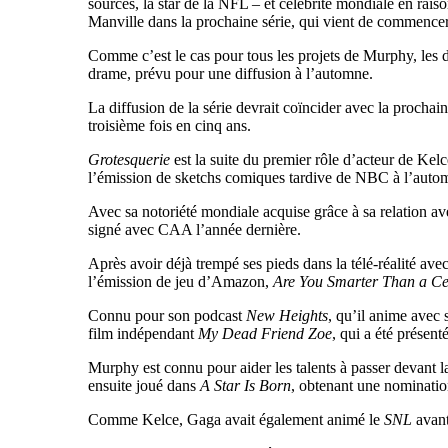
sources, la star de la NFL – et célébrité mondiale en rai
Manville dans la prochaine série, qui vient de commencer
Comme c’est le cas pour tous les projets de Murphy, les d
drame, prévu pour une diffusion à l’automne.
La diffusion de la série devrait coïncider avec la prochai
troisième fois en cinq ans.
Grotesquerie
est la suite du premier rôle d’acteur de Kel
l’émission de sketchs comiques tardive de NBC à l’autom
Avec sa notoriété mondiale acquise grâce à sa relation av
signé avec CAA l’année dernière.
Après avoir déjà trempé ses pieds dans la télé-réalité ave
l’émission de jeu d’Amazon,
Are You Smarter Than a Ce
Connu pour son podcast
New Heights
, qu’il anime avec 
film indépendant
My Dead Friend Zoe
, qui a été présen
Murphy est connu pour aider les talents à passer devant l
ensuite joué dans
A Star Is Born
, obtenant une nominati
Comme Kelce, Gaga avait également animé le
SNL
avan