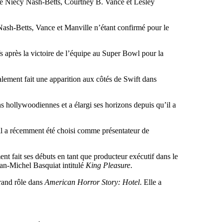
s de Niecy Nash-Betts, Courtney B. Vance et Lesley
Nash-Betts, Vance et Manville n’étant confirmé pour le
fs après la victoire de l’équipe au Super Bowl pour la
lement fait une apparition aux côtés de Swift dans
s hollywoodiennes et a élargi ses horizons depuis qu’il a
 il a récemment été choisi comme présentateur de
nt fait ses débuts en tant que producteur exécutif dans le
ean-Michel Basquiat intitulé
King Pleasure
.
rand rôle dans
American Horror Story: Hotel
. Elle a