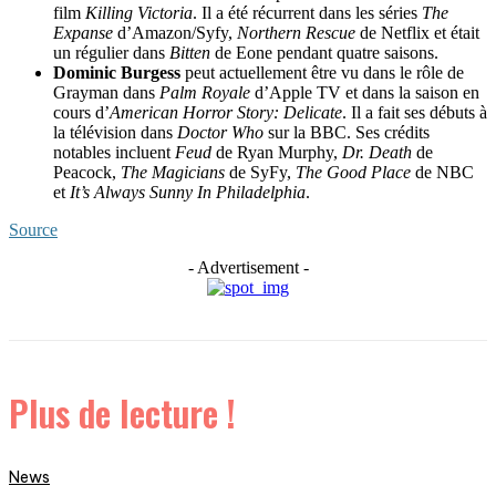
film
Killing Victoria
. Il a été récurrent dans les séries
The
Expanse
d’Amazon/Syfy,
Northern Rescue
de Netflix et était
un régulier dans
Bitten
de Eone pendant quatre saisons.
Dominic Burgess
peut actuellement être vu dans le rôle de
Grayman dans
Palm Royale
d’Apple TV et dans la saison en
cours d’
American Horror Story: Delicate
. Il a fait ses débuts à
la télévision dans
Doctor Who
sur la BBC. Ses crédits
notables incluent
Feud
de Ryan Murphy,
Dr. Death
de
Peacock,
The Magicians
de SyFy,
The Good Place
de NBC
et
It’s Always Sunny In Philadelphia
.
Source
- Advertisement -
Plus de lecture !
News