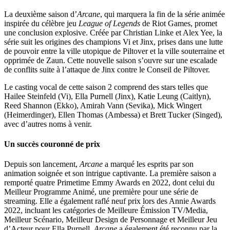
La deuxième saison d’
Arcane
, qui marquera la fin de la série animée
inspirée du célèbre jeu
League of Legends
de Riot Games, promet
une conclusion explosive. Créée par Christian Linke et Alex Yee, la
série suit les origines des champions Vi et Jinx, prises dans une lutte
de pouvoir entre la ville utopique de Piltover et la ville souterraine et
opprimée de Zaun. Cette nouvelle saison s’ouvre sur une escalade
de conflits suite à l’attaque de Jinx contre le Conseil de Piltover.
Le casting vocal de cette saison 2 comprend des stars telles que
Hailee Steinfeld (Vi), Ella Purnell (Jinx), Katie Leung (Caitlyn),
Reed Shannon (Ekko), Amirah Vann (Sevika), Mick Wingert
(Heimerdinger), Ellen Thomas (Ambessa) et Brett Tucker (Singed),
avec d’autres noms à venir.
Un succès couronné de prix
Depuis son lancement,
Arcane
a marqué les esprits par son
animation soignée et son intrigue captivante. La première saison a
remporté quatre Primetime Emmy Awards en 2022, dont celui du
Meilleur Programme Animé, une première pour une série de
streaming. Elle a également raflé neuf prix lors des Annie Awards
2022, incluant les catégories de Meilleure Émission TV/Media,
Meilleur Scénario, Meilleur Design de Personnage et Meilleur Jeu
d’Acteur pour Ella Purnell.
Arcane
a également été reconnu par la