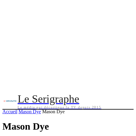
Le Serigraphe
Le média qui décortique la TV depuis 2015
Accueil
Mason Dye
Mason Dye
Mason Dye