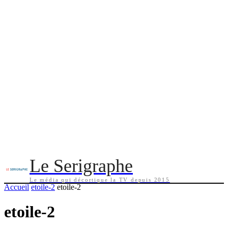
Le Serigraphe
Le média qui décortique la TV depuis 2015
Accueil
etoile-2
etoile-2
etoile-2