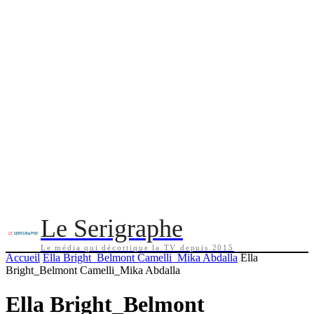
Le Serigraphe
Le média qui décortique la TV depuis 2015
Accueil
Ella Bright_Belmont Camelli_Mika Abdalla
Ella
Bright_Belmont Camelli_Mika Abdalla
Ella Bright_Belmont