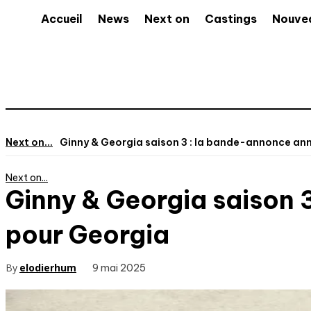
Accueil
News
Next on
Castings
Nouve
Next on...
Ginny & Georgia saison 3 : la bande-annonce ann
Next on...
Ginny & Georgia saison 
pour Georgia
By
elodierhum
9 mai 2025