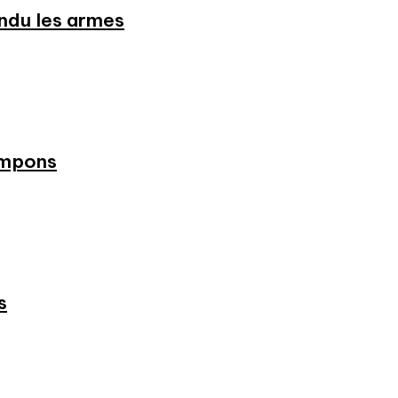
endu les armes
ampons
s