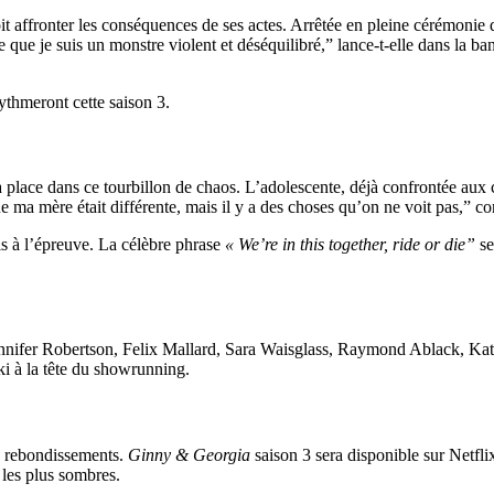
 affronter les conséquences de ses actes. Arrêtée en pleine cérémonie 
 que je suis un monstre violent et déséquilibré,” lance-t-elle dans la 
ythmeront cette saison 3.
place dans ce tourbillon de chaos. L’adolescente, déjà confrontée aux co
e ma mère était différente, mais il y a des choses qu’on ne voit pas,” con
mis à l’épreuve. La célèbre phrase
« We’re in this together, ride or die”
se
ennifer Robertson, Felix Mallard, Sara Waisglass, Raymond Ablack, Kat
ki à la tête du showrunning.
de rebondissements.
Ginny & Georgia
saison 3 sera disponible sur Netflix
s les plus sombres.