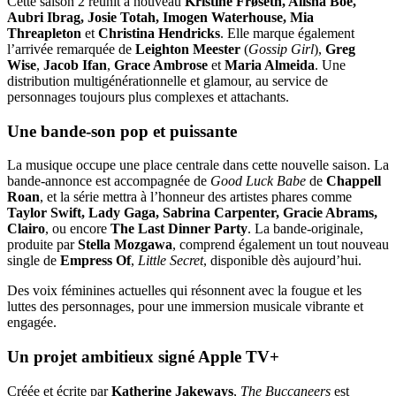
Cette saison 2 réunit à nouveau
Kristine Frøseth, Alisha Boe,
Aubri Ibrag, Josie Totah, Imogen Waterhouse, Mia
Threapleton
et
Christina Hendricks
. Elle marque également
l’arrivée remarquée de
Leighton Meester
(
Gossip Girl
),
Greg
Wise
,
Jacob Ifan
,
Grace Ambrose
et
Maria Almeida
. Une
distribution multigénérationnelle et glamour, au service de
personnages toujours plus complexes et attachants.
Une bande-son pop et puissante
La musique occupe une place centrale dans cette nouvelle saison. La
bande-annonce est accompagnée de
Good Luck Babe
de
Chappell
Roan
, et la série mettra à l’honneur des artistes phares comme
Taylor Swift, Lady Gaga, Sabrina Carpenter, Gracie Abrams,
Clairo
, ou encore
The Last Dinner Party
. La bande-originale,
produite par
Stella Mozgawa
, comprend également un tout nouveau
single de
Empress Of
,
Little Secret
, disponible dès aujourd’hui.
Des voix féminines actuelles qui résonnent avec la fougue et les
luttes des personnages, pour une immersion musicale vibrante et
engagée.
Un projet ambitieux signé Apple TV+
Créée et écrite par
Katherine Jakeways
,
The Buccaneers
est