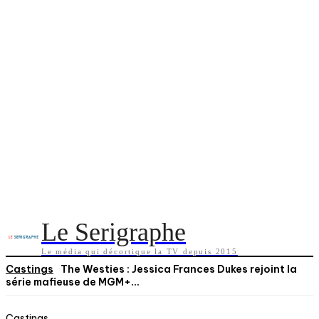
Le Serigraphe
Le média qui décortique la TV depuis 2015
Castings
The Westies : Jessica Frances Dukes rejoint la
série mafieuse de MGM+...
Castings