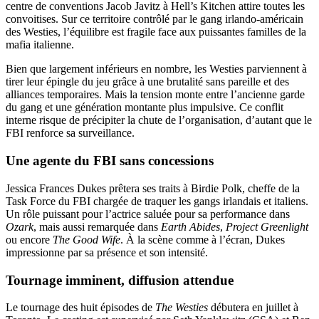
centre de conventions Jacob Javitz à Hell’s Kitchen attire toutes les
convoitises. Sur ce territoire contrôlé par le gang irlando-américain
des Westies, l’équilibre est fragile face aux puissantes familles de la
mafia italienne.
Bien que largement inférieurs en nombre, les Westies parviennent à
tirer leur épingle du jeu grâce à une brutalité sans pareille et des
alliances temporaires. Mais la tension monte entre l’ancienne garde
du gang et une génération montante plus impulsive. Ce conflit
interne risque de précipiter la chute de l’organisation, d’autant que le
FBI renforce sa surveillance.
Une agente du FBI sans concessions
Jessica Frances Dukes prêtera ses traits à Birdie Polk, cheffe de la
Task Force du FBI chargée de traquer les gangs irlandais et italiens.
Un rôle puissant pour l’actrice saluée pour sa performance dans
Ozark
, mais aussi remarquée dans
Earth Abides
,
Project Greenlight
ou encore
The Good Wife
. À la scène comme à l’écran, Dukes
impressionne par sa présence et son intensité.
Tournage imminent, diffusion attendue
Le tournage des huit épisodes de
The Westies
débutera en juillet à