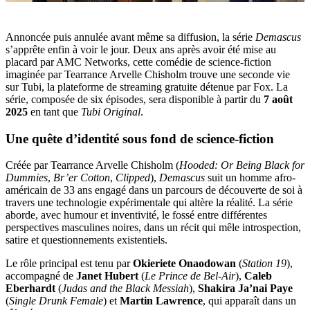
Annoncée puis annulée avant même sa diffusion, la série
Demascus
s’apprête enfin à voir le jour. Deux ans après avoir été mise au
placard par AMC Networks, cette comédie de science-fiction
imaginée par Tearrance Arvelle Chisholm trouve une seconde vie
sur Tubi, la plateforme de streaming gratuite détenue par Fox. La
série, composée de six épisodes, sera disponible à partir du
7 août
2025
en tant que
Tubi Original
.
Une quête d’identité sous fond de science-fiction
Créée par Tearrance Arvelle Chisholm (
Hooded: Or Being Black for
Dummies
,
Br’er Cotton
,
Clipped
),
Demascus
suit un homme afro-
américain de 33 ans engagé dans un parcours de découverte de soi à
travers une technologie expérimentale qui altère la réalité. La série
aborde, avec humour et inventivité, le fossé entre différentes
perspectives masculines noires, dans un récit qui mêle introspection,
satire et questionnements existentiels.
Le rôle principal est tenu par
Okieriete Onaodowan
(
Station 19
),
accompagné de
Janet Hubert
(
Le Prince de Bel-Air
),
Caleb
Eberhardt
(
Judas and the Black Messiah
),
Shakira Ja’nai Paye
(
Single Drunk Female
) et
Martin Lawrence
, qui apparaît dans un