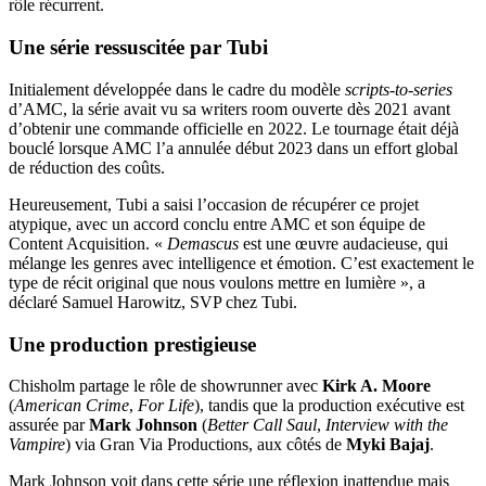
rôle récurrent.
Une série ressuscitée par Tubi
Initialement développée dans le cadre du modèle
scripts-to-series
d’AMC, la série avait vu sa writers room ouverte dès 2021 avant
d’obtenir une commande officielle en 2022. Le tournage était déjà
bouclé lorsque AMC l’a annulée début 2023 dans un effort global
de réduction des coûts.
Heureusement, Tubi a saisi l’occasion de récupérer ce projet
atypique, avec un accord conclu entre AMC et son équipe de
Content Acquisition. «
Demascus
est une œuvre audacieuse, qui
mélange les genres avec intelligence et émotion. C’est exactement le
type de récit original que nous voulons mettre en lumière », a
déclaré Samuel Harowitz, SVP chez Tubi.
Une production prestigieuse
Chisholm partage le rôle de showrunner avec
Kirk A. Moore
(
American Crime
,
For Life
), tandis que la production exécutive est
assurée par
Mark Johnson
(
Better Call Saul
,
Interview with the
Vampire
) via Gran Via Productions, aux côtés de
Myki Bajaj
.
Mark Johnson voit dans cette série une réflexion inattendue mais