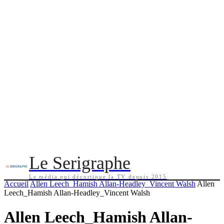
Le Serigraphe
Le média qui décortique la TV depuis 2015
Accueil
Allen Leech_Hamish Allan-Headley_Vincent Walsh
Allen
Leech_Hamish Allan-Headley_Vincent Walsh
Allen Leech_Hamish Allan-