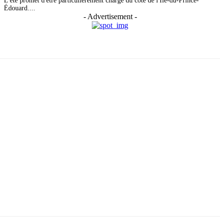
L'été promet d'être particulièrement chargé du côté de l'Île-du-Prince-
Édouard....
- Advertisement -