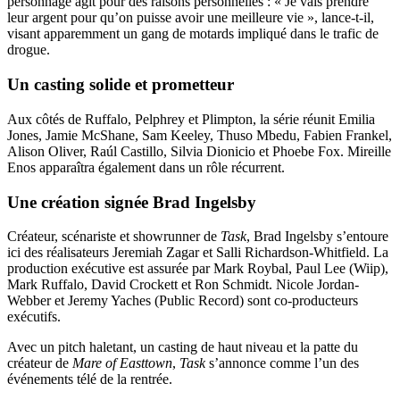
personnage agit pour des raisons personnelles : « Je vais prendre
leur argent pour qu’on puisse avoir une meilleure vie », lance-t-il,
visant apparemment un gang de motards impliqué dans le trafic de
drogue.
Un casting solide et prometteur
Aux côtés de Ruffalo, Pelphrey et Plimpton, la série réunit Emilia
Jones, Jamie McShane, Sam Keeley, Thuso Mbedu, Fabien Frankel,
Alison Oliver, Raúl Castillo, Silvia Dionicio et Phoebe Fox. Mireille
Enos apparaîtra également dans un rôle récurrent.
Une création signée Brad Ingelsby
Créateur, scénariste et showrunner de
Task
, Brad Ingelsby s’entoure
ici des réalisateurs Jeremiah Zagar et Salli Richardson-Whitfield. La
production exécutive est assurée par Mark Roybal, Paul Lee (Wiip),
Mark Ruffalo, David Crockett et Ron Schmidt. Nicole Jordan-
Webber et Jeremy Yaches (Public Record) sont co-producteurs
exécutifs.
Avec un pitch haletant, un casting de haut niveau et la patte du
créateur de
Mare of Easttown
,
Task
s’annonce comme l’un des
événements télé de la rentrée.