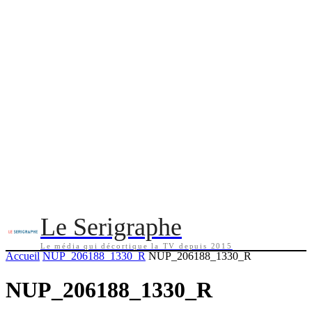
Le Serigraphe
Le média qui décortique la TV depuis 2015
Accueil
NUP_206188_1330_R
NUP_206188_1330_R
NUP_206188_1330_R