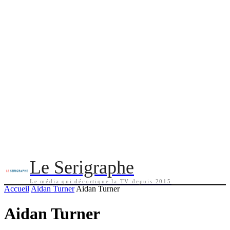
Le Serigraphe
Le média qui décortique la TV depuis 2015
Accueil
Aidan Turner
Aidan Turner
Aidan Turner