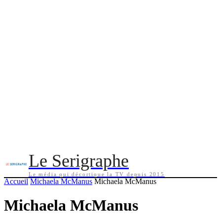
Le Serigraphe
Le média qui décortique la TV depuis 2015
Accueil
Michaela McManus
Michaela McManus
Michaela McManus