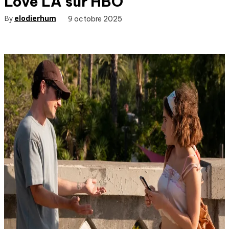
Love LA sur HBO
By
elodierhum
9 octobre 2025