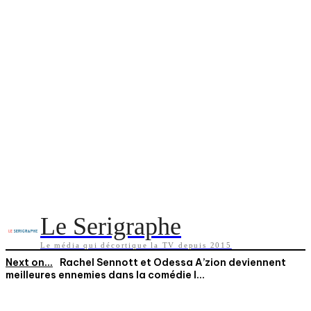
Le Serigraphe
Le média qui décortique la TV depuis 2015
Next on...
Rachel Sennott et Odessa A’zion deviennent
meilleures ennemies dans la comédie I...