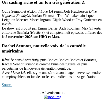
Un casting riche et un ton très génération Z
Outre Sennott et A’zion,
I Love LA
réunit Josh Hutcherson (
Five
Nights at Freddy’s
), Jordan Firstman, True Whitaker, ainsi que
Leighton Meester, Moses Ingram, Elijah Wood et Froy Gutierrez en
invités.
Le show est produit par Emma Barrie, Aida Rodgers, Max Silvestri
et Lorene Scafaria (
Hustlers
), et comptera huit épisodes diffusés dès
le
2 novembre 2025
sur
HBO et Max
.
Rachel Sennott, nouvelle voix de la comédie
américaine
Révélée dans
Shiva Baby
puis
Bodies Bodies Bodies
et
Bottoms
,
Rachel Sennott s’impose comme l’une des figures les plus
percutantes de la nouvelle génération comique.
Avec
I Love LA
, elle signe une série à son image : nerveuse, tendre
et impitoyablement lucide sur les contradictions de sa génération.
Source
- Advertisement -