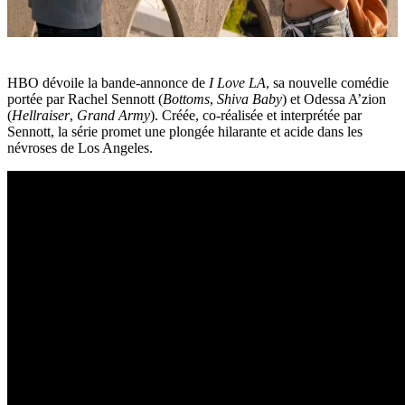
HBO dévoile la bande-annonce de
I Love LA
, sa nouvelle comédie
portée par Rachel Sennott (
Bottoms
,
Shiva Baby
) et Odessa A’zion
(
Hellraiser
,
Grand Army
). Créée, co-réalisée et interprétée par
Sennott, la série promet une plongée hilarante et acide dans les
névroses de Los Angeles.