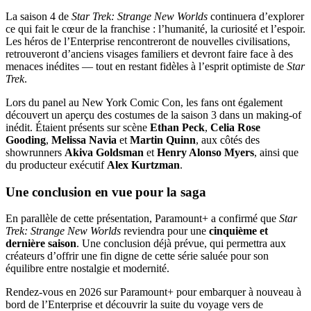
La saison 4 de
Star Trek: Strange New Worlds
continuera d’explorer
ce qui fait le cœur de la franchise : l’humanité, la curiosité et l’espoir.
Les héros de l’Enterprise rencontreront de nouvelles civilisations,
retrouveront d’anciens visages familiers et devront faire face à des
menaces inédites — tout en restant fidèles à l’esprit optimiste de
Star
Trek
.
Lors du panel au New York Comic Con, les fans ont également
découvert un aperçu des costumes de la saison 3 dans un making-of
inédit. Étaient présents sur scène
Ethan Peck
,
Celia Rose
Gooding
,
Melissa Navia
et
Martin Quinn
, aux côtés des
showrunners
Akiva Goldsman
et
Henry Alonso Myers
, ainsi que
du producteur exécutif
Alex Kurtzman
.
Une conclusion en vue pour la saga
En parallèle de cette présentation, Paramount+ a confirmé que
Star
Trek: Strange New Worlds
reviendra pour une
cinquième et
dernière saison
. Une conclusion déjà prévue, qui permettra aux
créateurs d’offrir une fin digne de cette série saluée pour son
équilibre entre nostalgie et modernité.
Rendez-vous en 2026 sur Paramount+ pour embarquer à nouveau à
bord de l’Enterprise et découvrir la suite du voyage vers de