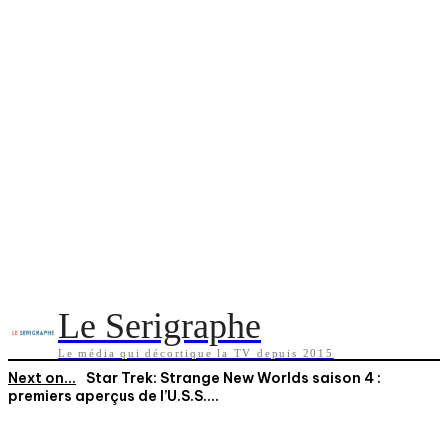
Le Serigraphe
Le média qui décortique la TV depuis 2015
Next on...
Star Trek: Strange New Worlds saison 4 :
premiers aperçus de l’U.S.S....