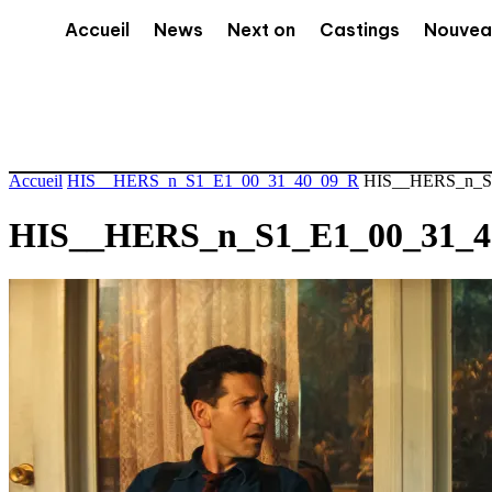
Accueil
News
Next on
Castings
Nouvea
Accueil
HIS__HERS_n_S1_E1_00_31_40_09_R
HIS__HERS_n_S
HIS__HERS_n_S1_E1_00_31_4