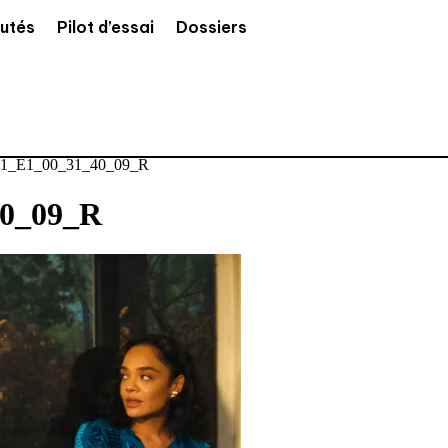
utés
Pilot d’essai
Dossiers
1_E1_00_31_40_09_R
0_09_R