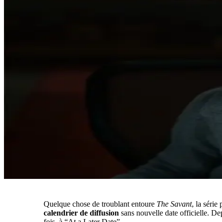
Quelque chose de troublant entoure
The Savant
, la séri
calendrier de diffusion
sans nouvelle date officielle. D
fois, à “At a Later Date”.