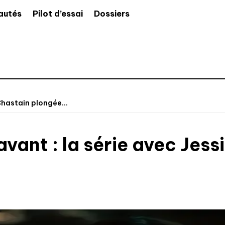
autés
Pilot d’essai
Dossiers
Chastain plongée...
vant : la série avec Jes