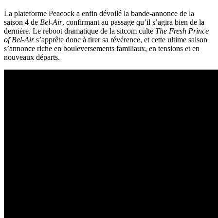
La plateforme Peacock a enfin dévoilé la bande-annonce de la
saison 4 de
Bel-Air
, confirmant au passage qu’il s’agira bien de la
dernière. Le reboot dramatique de la sitcom culte
The Fresh Prince
of Bel-Air
s’apprête donc à tirer sa révérence, et cette ultime saison
s’annonce riche en bouleversements familiaux, en tensions et en
nouveaux départs.