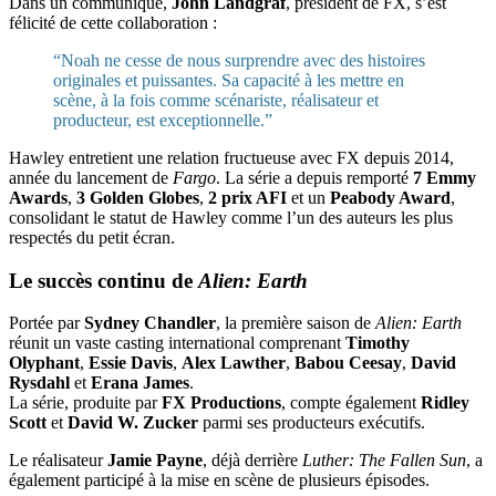
Dans un communiqué,
John Landgraf
, président de FX, s’est
félicité de cette collaboration :
“Noah ne cesse de nous surprendre avec des histoires
originales et puissantes. Sa capacité à les mettre en
scène, à la fois comme scénariste, réalisateur et
producteur, est exceptionnelle.”
Hawley entretient une relation fructueuse avec FX depuis 2014,
année du lancement de
Fargo
. La série a depuis remporté
7 Emmy
Awards
,
3 Golden Globes
,
2 prix AFI
et un
Peabody Award
,
consolidant le statut de Hawley comme l’un des auteurs les plus
respectés du petit écran.
Le succès continu de
Alien: Earth
Portée par
Sydney Chandler
, la première saison de
Alien: Earth
réunit un vaste casting international comprenant
Timothy
Olyphant
,
Essie Davis
,
Alex Lawther
,
Babou Ceesay
,
David
Rysdahl
et
Erana James
.
La série, produite par
FX Productions
, compte également
Ridley
Scott
et
David W. Zucker
parmi ses producteurs exécutifs.
Le réalisateur
Jamie Payne
, déjà derrière
Luther: The Fallen Sun
, a
également participé à la mise en scène de plusieurs épisodes.