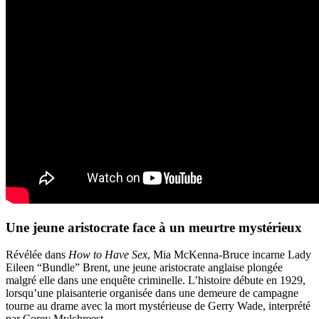
Une jeune aristocrate face à un meurtre mystérieux
Révélée dans
How to Have Sex
, Mia McKenna-Bruce incarne Lady
Eileen “Bundle” Brent, une jeune aristocrate anglaise plongée
malgré elle dans une enquête criminelle. L’histoire débute en 1929,
lorsqu’une plaisanterie organisée dans une demeure de campagne
tourne au drame avec la mort mystérieuse de Gerry Wade, interprété
par Corey Mylchreest.