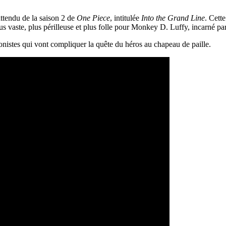
attendu de la saison 2 de
One Piece
, intitulée
Into the Grand Line
. Cett
s vaste, plus périlleuse et plus folle pour Monkey D. Luffy, incarné pa
onistes qui vont compliquer la quête du héros au chapeau de paille.