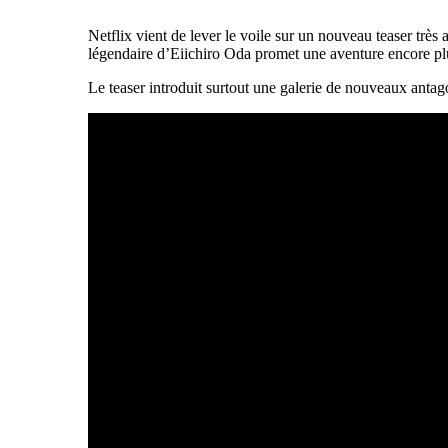
Netflix vient de lever le voile sur un nouveau teaser très 
légendaire d’Eiichiro Oda promet une aventure encore plu
Le teaser introduit surtout une galerie de nouveaux antag