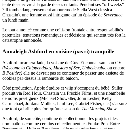
tente de survivre à la garde de ses enfants. Pendant ses “off weeks”
? Il tombe dangereusement amoureux de Stella West (Jessica
Chastain), une femme aussi intrigante qu’un épisode de
Severance
un lundi matin.
Le tout annoncé comme une collision frontale entre responsabilités
parentales, tentations romantiques et décisions qui sentent très fort la
catastrophe annoncée.
Annaleigh Ashford en voisine (pas si) tranquille
Ashford incarnera Jade, la voisine de Gus. Et connaissant son CV
(
Welcome to Chippendales
,
Masters of Sex
,
Unbelievable
ou encore
B Positive)
elle ne devrait pas se contenter de passer une assiette de
cookies par-dessus la rambarde du balcon.
Côté production, Apple Studios et wiip s’occupent du bébé. Stiller
produit via Red Hour, Chastain via Freckle Films, et une ribambelle
de noms prestigieux (Michael Showalter, John Lesher, Kelly
Carmichael, Jordana Mollick, Paul Lee, Gabriel Fisher, etc.) s’assure
que tout ça brille plus fort qu’une saison de
The Morning Show
.
Ashford, de son côté, continue de collectionner les projets et les
nominations comme certains collectionnent les Funko Pop. Entre
Paramount+, Hulu et Broadway, elle ne s’arrête jamais, et tant