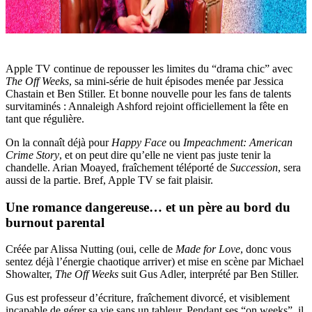
Apple TV continue de repousser les limites du “drama chic” avec
The Off Weeks
, sa mini-série de huit épisodes menée par Jessica
Chastain et Ben Stiller. Et bonne nouvelle pour les fans de talents
survitaminés : Annaleigh Ashford rejoint officiellement la fête en
tant que régulière.
On la connaît déjà pour
Happy Face
ou
Impeachment: American
Crime Story
, et on peut dire qu’elle ne vient pas juste tenir la
chandelle. Arian Moayed, fraîchement téléporté de
Succession
, sera
aussi de la partie. Bref, Apple TV se fait plaisir.
Une romance dangereuse… et un père au bord du
burnout parental
Créée par Alissa Nutting (oui, celle de
Made for Love
, donc vous
sentez déjà l’énergie chaotique arriver) et mise en scène par Michael
Showalter,
The Off Weeks
suit Gus Adler, interprété par Ben Stiller.
Gus est professeur d’écriture, fraîchement divorcé, et visiblement
incapable de gérer sa vie sans un tableur. Pendant ses “on weeks”, il