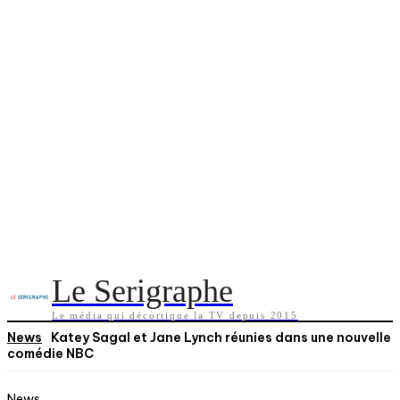
Le Serigraphe
Le média qui décortique la TV depuis 2015
News
Katey Sagal et Jane Lynch réunies dans une nouvelle
comédie NBC
News